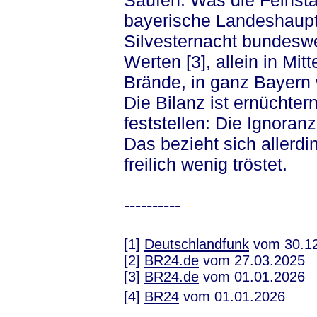
Saufen. Was die Feinst
bayerische Landeshaupt
Silvesternacht bundeswe
Werten [3], allein in Mi
Brände, in ganz Bayern 
Die Bilanz ist ernücht
feststellen: Die Ignoranz 
Das bezieht sich allerdi
freilich wenig tröstet.
----------
[1]
Deutschlandfunk
vom 30.1
[2]
BR24.de
vom 27.03.2025
[3]
BR24.de
vom 01.01.2026
[4]
BR24
vom 01.01.2026